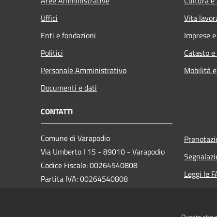
Aree Amministrative
Cultura e
Uffici
Vita lavor
Enti e fondazioni
Imprese 
Politici
Catasto e
Personale Amministrativo
Mobilità e
Documenti e dati
CONTATTI
Comune di Varapodio
Prenotaz
Via Umberto I 15 - 89010 - Varapodio
Segnalazi
Codice Fiscale: 00264540808
Leggi le 
Partita IVA: 00264540808
Richiesta
PEC:
protocollo@pec.comunevarapodio.it
Questo sito 