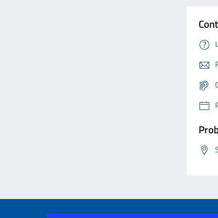
Cont
Prob