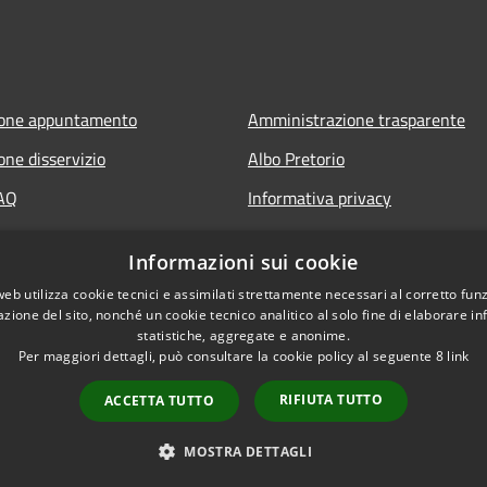
ione appuntamento
Amministrazione trasparente
one disservizio
Albo Pretorio
FAQ
Informativa privacy
 assistenza
Note legali
Informazioni sui cookie
Dichiarazione di accessibilità
web utilizza cookie tecnici e assimilati strettamente necessari al corretto fu
azione del sito, nonché un cookie tecnico analitico al solo fine di elaborare i
statistiche, aggregate e anonime.
Per maggiori dettagli, può consultare la cookie policy al seguente
8
link
RIFIUTA TUTTO
ACCETTA TUTTO
l sito
Copyright © 2026 • Comune di 
MOSTRA DETTAGLI