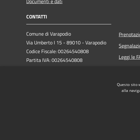
Documenti e dati
CONTATTI
Comune di Varapodio
Prenotaz
Via Umberto I 15 - 89010 - Varapodio
Segnalazi
Codice Fiscale: 00264540808
Leggi le 
Partita IVA: 00264540808
Richiesta
PEC:
protocollo@pec.comunevarapodio.it
Questo sito 
Centralino Unico: 096681005
alla navig
RSS
Accessibilità
Privacy
Cookie
Mappa de