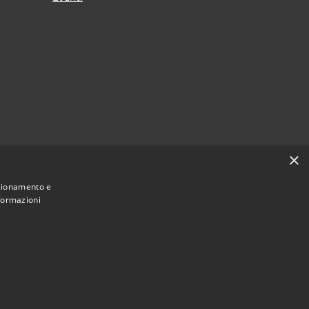
×
nzionamento e
nformazioni
Municipium
Accesso redazione
Varapodio • Powered by
•