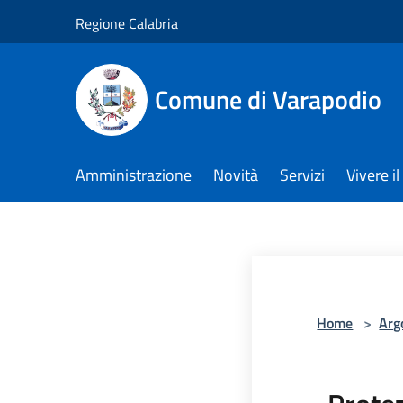
Salta al contenuto principale
Regione Calabria
Comune di Varapodio
Amministrazione
Novità
Servizi
Vivere 
Home
>
Arg