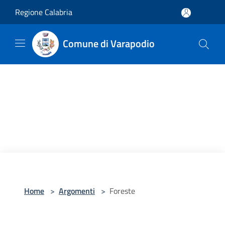
Salta al contenuto principale
Regione Calabria
Comune di Varapodio
Home
>
Argomenti
>
Foreste