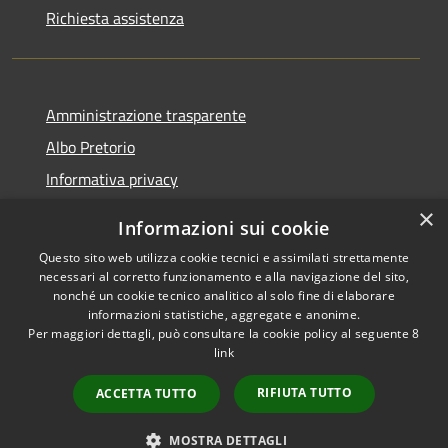
Richiesta assistenza
Amministrazione trasparente
Albo Pretorio
Informativa privacy
Note legali
×
Informazioni sui cookie
Dichiarazione di accessibilità
Questo sito web utilizza cookie tecnici e assimilati strettamente
necessari al corretto funzionamento e alla navigazione del sito,
nonché un cookie tecnico analitico al solo fine di elaborare
informazioni statistiche, aggregate e anonime.
Per maggiori dettagli, può consultare la cookie policy al seguente
8
RSS
Copyright © 2026 • Comune di
link
Accessibilità
Varapodio • Powered by
Privacy
Municipium
Accesso
•
RIFIUTA TUTTO
ACCETTA TUTTO
Cookie
redazione
Mappa del sito
MOSTRA DETTAGLI