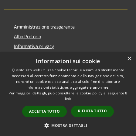
Amministrazione trasparente
Albo Pretorio
Informativa privacy
Note legali
×
Informazioni sui cookie
Dichiarazione di accessibilità
Questo sito web utilizza cookie tecnici e assimilati strettamente
necessari al corretto funzionamento e alla navigazione del sito,
nonché un cookie tecnico analitico al solo fine di elaborare
informazioni statistiche, aggregate e anonime.
Per maggiori dettagli, può consultare la cookie policy al seguente
8
RSS
Copyright © 2026 • Comune di
link
Accessibilità
Varapodio • Powered by
Privacy
Municipium
Accesso
•
RIFIUTA TUTTO
ACCETTA TUTTO
Cookie
redazione
Mappa del sito
MOSTRA DETTAGLI