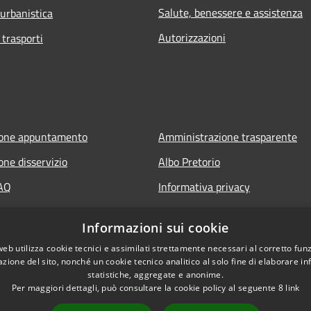
Salute, benessere e assistenza
 urbanistica
Autorizzazioni
 trasporti
ione appuntamento
Amministrazione trasparente
one disservizio
Albo Pretorio
FAQ
Informativa privacy
 assistenza
Note legali
Informazioni sui cookie
Dichiarazione di accessibilità
web utilizza cookie tecnici e assimilati strettamente necessari al corretto fu
azione del sito, nonché un cookie tecnico analitico al solo fine di elaborare i
statistiche, aggregate e anonime.
Per maggiori dettagli, può consultare la cookie policy al seguente
8
link