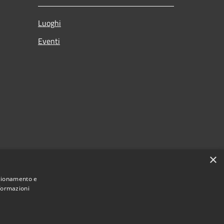
Luoghi
Eventi
×
nzionamento e
nformazioni