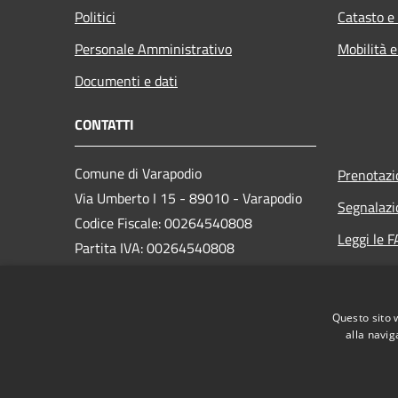
Politici
Catasto e
Personale Amministrativo
Mobilità e
Documenti e dati
CONTATTI
Comune di Varapodio
Prenotaz
Via Umberto I 15 - 89010 - Varapodio
Segnalazi
Codice Fiscale: 00264540808
Leggi le 
Partita IVA: 00264540808
Richiesta
PEC:
protocollo@pec.comunevarapodio.it
Questo sito 
Centralino Unico: 096681005
alla navig