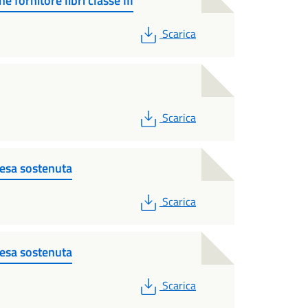
e fornitore libri classe III
PDF
Scarica
PDF
Scarica
pesa sostenuta
PDF
Scarica
pesa sostenuta
PDF
Scarica