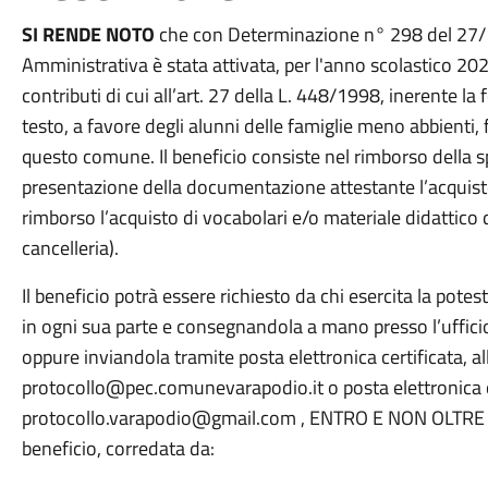
SI RENDE NOTO
che con Determinazione n° 298 del 27/1
Amministrativa è stata attivata, per l'anno scolastico 20
contributi di cui all’art. 27 della L. 448/1998, inerente la f
testo, a favore degli alunni delle famiglie meno abbienti, 
questo comune. Il beneficio consiste nel rimborso della 
presentazione della documentazione attestante l’acquisto 
rimborso l’acquisto di vocabolari e/o materiale didattico d
cancelleria).
Il beneficio potrà essere richiesto da chi esercita la pote
in ogni sua parte e consegnandola a mano presso l’uffic
oppure inviandola tramite posta elettronica certificata, all
protocollo@pec.comunevarapodio.it o posta elettronica ord
protocollo.varapodio@gmail.com , ENTRO E NON OLTRE l’
beneficio, corredata da: