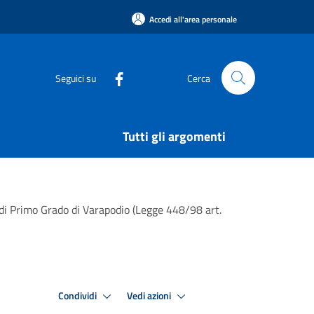
Accedi all'area personale
Seguici su
Cerca
Tutti gli argomenti
a di Primo Grado di Varapodio (Legge 448/98 art.
Condividi
Vedi azioni