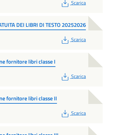
PDF
Scarica
UITA DEI LIBRI DI TESTO 20252026
PDF
Scarica
e fornitore libri classe I
PDF
Scarica
e fornitore libri classe II
PDF
Scarica