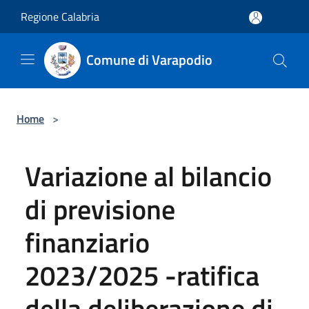
Salta al contenuto principale
Regione Calabria
Comune di Varapodio
Home
>
Variazione al bilancio
di previsione
finanziario
2023/2025 -ratifica
della deliberazione di