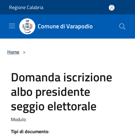
Salta al contenuto principale
Regione Calabria
Comune di Varapodio
Home
>
Domanda iscrizione
albo presidente
seggio elettorale
Modulo
Tipi di documento
: