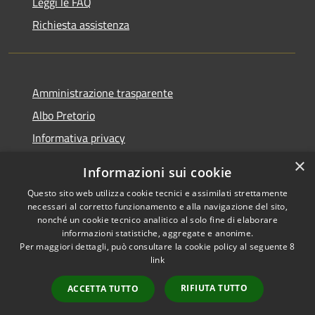
Leggi le FAQ
Richiesta assistenza
Amministrazione trasparente
Albo Pretorio
Informativa privacy
Note legali
×
Informazioni sui cookie
Dichiarazione di accessibilità
Questo sito web utilizza cookie tecnici e assimilati strettamente
necessari al corretto funzionamento e alla navigazione del sito,
nonché un cookie tecnico analitico al solo fine di elaborare
informazioni statistiche, aggregate e anonime.
Per maggiori dettagli, può consultare la cookie policy al seguente
8
RSS
Copyright © 2026 • Comune di
link
Accessibilità
Varapodio • Powered by
Privacy
Municipium
Accesso
•
RIFIUTA TUTTO
ACCETTA TUTTO
Cookie
redazione